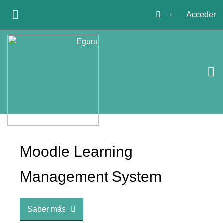
Salta al contenido principal
Acceder
PANEL LATERAL
Moodle Learning
Management System
Saber más